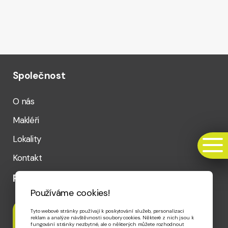
Společnost
O nás
Makléři
Lokality
Kontakt
Rychlý kontakt
Používáme cookies!
Tyto webové stránky používají k poskytování služeb, personalizaci
Telefon
reklam a analýze návštěvnosti soubory cookies. Některé z nich jsou k
+420 720 020 656
fungování stránky nezbytné, ale o některých můžete rozhodnout